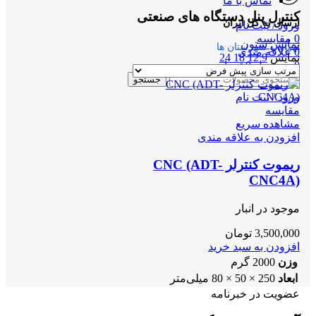
تماس با ما
کنترل پنل دستگاه های صنعتی
ارسال به کل ایران
ورود / ثبت نام
0
مقایسه
نمایش ستون
تهران و شهرستان ها
0
علاقه مندی
نمایش
9
12
18
24
0
محصول
0
تومان
منو
جستجو
ورود / ثبت نام
مقایسه
مشاهده سریع
افزودن به علاقه مندی
ریموت کنترلر CNC (ADT-
CNC4A)
موجود در انبار
3,500,000
تومان
افزودن به سبد خرید
وزن
2000 گرم
ابعاد
250 × 50 × 80 میلی‌متر
عضویت در خبرنامه