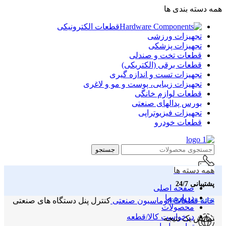
همه دسته بندی ها
قطعات الکترونیکی
تجهیزات ورزشی
تجهیزات پزشکی
قطعات تخت و صندلی
قطعات برقی (الکتریکی)
تجهیزات تست و اندازه گیری
تجهیزات زیبایی، پوست و مو و لاغری
قطعات لوازم خانگی
بورس پدالهای صنعتی
تجهیزات فیزیوتراپی
قطعات خودرو
جستجو
همه دسته ها
پشتیبانی 24/7
صفحه اصلی
درباره ما
خانه
قطعات اتوماسیون صنعتی
کنترل پنل دستگاه های صنعتی
0998-148-8468
محصولات
درخواست کالا/قطعه
نمایش یک نتیجه