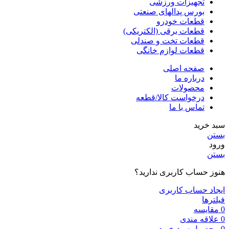
تجهیزات ورزشی
بورس پدالهای صنعتی
قطعات خودرو
قطعات برقی (الکتریکی)
قطعات تخت و صندلی
قطعات لوازم خانگی
صفحه اصلی
درباره ما
محصولات
درخواست کالا/قطعه
تماس با ما
سبد خرید
بستن
ورود
بستن
هنوز حساب کاربری ندارید؟
ایجاد حساب کاربری
فیلترها
0
مقایسه
0
علاقه مندی
0
محصول
سبد خرید