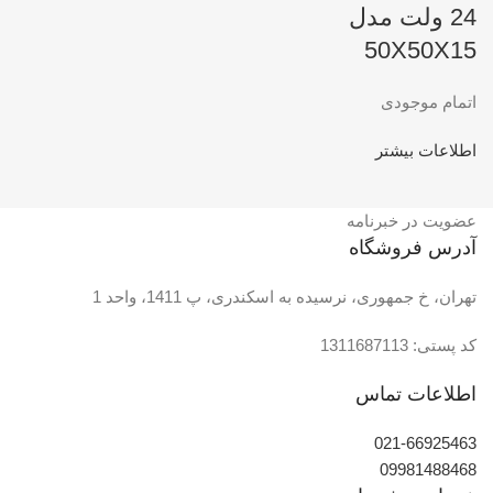
24 ولت مدل
50X50X15
اتمام موجودی
اطلاعات بیشتر
عضویت در خبرنامه
آدرس فروشگاه
تهران، خ جمهوری، نرسیده به اسکندری، پ 1411، واحد 1
کد پستی: 1311687113
اطلاعات تماس
021-66925463
09981488468