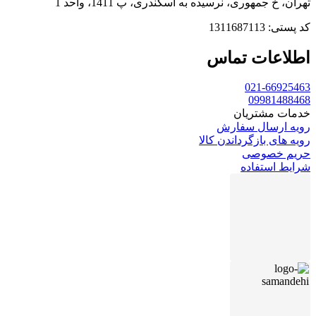
تهران، خ جمهوری، نرسیده به اسکندری، پ 1411، واحد 1
کد پستی: 1311687113
اطلاعات تماس
021-66925463
09981488468
خدمات مشتریان
رویه ارسال سفارش
رویه های بازگرداندن کالا
حریم خصوصی
شرایط استفاده