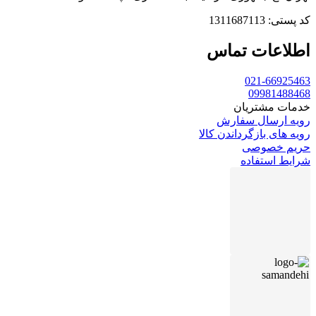
کد پستی: 1311687113
اطلاعات تماس
021-66925463
09981488468
خدمات مشتریان
رویه ارسال سفارش
رویه های بازگرداندن کالا
حریم خصوصی
شرایط استفاده