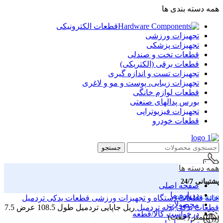
همه دسته بندی ها
قطعات الکترونیکی
تجهیزات ورزشی
تجهیزات پزشکی
قطعات تخت و صندلی
قطعات برقی (الکتریکی)
تجهیزات تست و اندازه گیری
تجهیزات زیبایی، پوست و مو و لاغری
قطعات لوازم خانگی
بورس پدالهای صنعتی
تجهیزات فیزیوتراپی
قطعات خودرو
جستجو
همه دسته ها
پشتیبانی 24/7
صفحه اصلی
درباره ما
خانه
قطعات دستگاه و تجهیزات ورزشی
قطعات یدکی تردمیل
0998-148-8468
محصولات
قطعات یدکی بدنه تردمیل
ریل جاپایی تردمیل طول 108.5 عرض 7.5
درخواست کالا/قطعه
سانتیمتر (جفت)