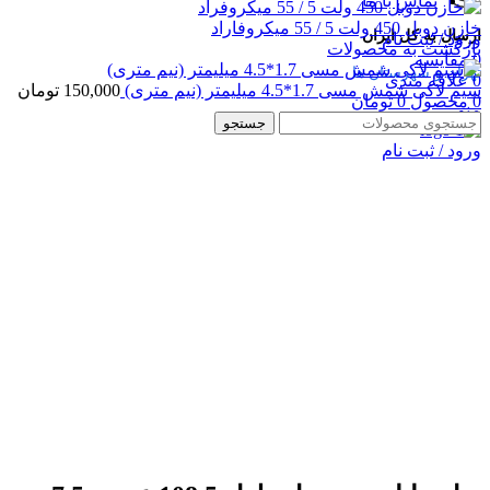
تماس با ما
خازن دوبل 450 ولت 5 / 55 میکروفاراد
ارسال به کل ایران
ورود / ثبت نام
بازگشت به محصولات
0
مقایسه
تهران و شهرستان ها
0
علاقه مندی
سیم لاکی شمش مسی 1.7*4.5 میلیمتر (نیم متری)
150,000
تومان
0
محصول
0
تومان
منو
جستجو
ورود / ثبت نام
بزرگنمایی تصویر