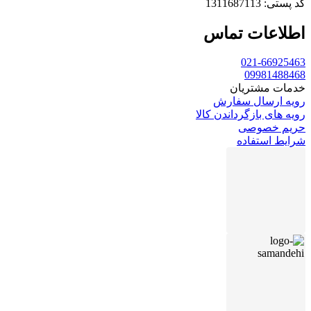
کد پستی: 1311687113
اطلاعات تماس
021-66925463
09981488468
خدمات مشتریان
رویه ارسال سفارش
رویه های بازگرداندن کالا
حریم خصوصی
شرایط استفاده