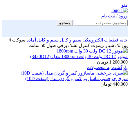
منو
ورود / ثبت نام
جستجو
خانه
قطعات الکترونیکی
سیم و کابل
سیم و کابل آماده
سوکت 4
پین تک شیار ریموت کنترل تشک برقی طول 50 سانت
موتور DC 12 ولت 30 وات 1800rpm مدل (3420D12)
1,200,000
تومان
بازگشت به محصولات
سری چرخشی ماساژور کمر و گردن مدل (شفت 10D)
440,000
تومان
بزرگنمایی تصویر