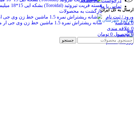
درخواست کالا/قطعه
هسته فریت تیروئید (Toroidal) بشکه ایی 15*18 میلیمتر
تماس با ما
ارسال به کل ایران
بازگشت به محصولات
ورود / ثبت نام
تهران و شهرستان ها
0
مقایسه
شانه ریشتراش نمره 1.5 ماشین خط زن وی جی ار مدل V-933
0
علاقه مندی
منو
0
محصول
0
تومان
جستجو
ورود / ثبت نام
بزرگنمایی تصویر