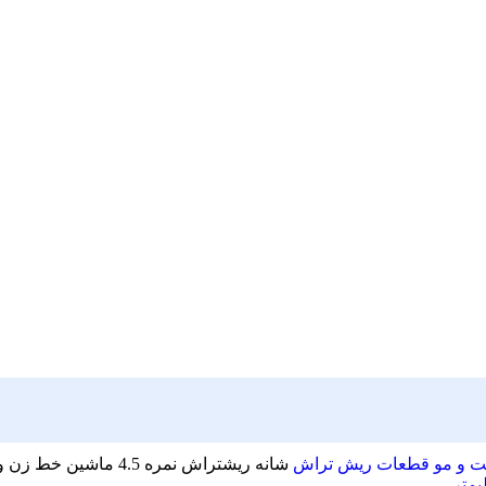
ست و مو
قطعات ریش تراش
شانه ریشتراش نمره 4.5 ماشین خط زن وی جی ار مدل V-933