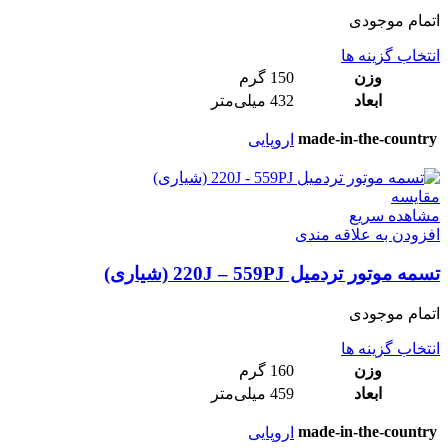
اتمام موجودی
انتخاب گزینه ها
وزن
150 گرم
ابعاد
432 میلی‌متر
made-in-the-country
اروپایی
مقایسه
مشاهده سریع
افزودن به علاقه مندی
تسمه موتور تردمیل 220J – 559PJ (شیاری)
اتمام موجودی
انتخاب گزینه ها
وزن
160 گرم
ابعاد
459 میلی‌متر
made-in-the-country
اروپایی