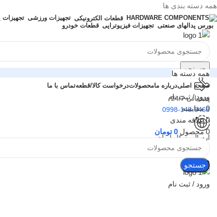
همه دسته بندی ها
تجهیزات ورزشی
تجهیزات 
قطعات الکترونیکی
بورس پدالهای صنعتی
تجهیزات فیزیوتراپی
قطعات خودرو
جستجو
همه دسته ها
صفحه اصلی
درباره ما
محصولات
درخواست کالا/قطعه
تماس با ما
ورود / ثبت نام
پشتیبانی 24/7
0
مقایسه
0998-148-8468
0
علاقه مندی
0
محصول
0
تومان
ارسال به کل ایران
تهران و شهرستان ها
بزرگنمایی تصویر
منو
جستجو
ورود / ثبت نام