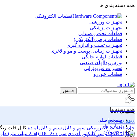
همه دسته بندی ها
قطعات الکترونیکی
تجهیزات ورزشی
تجهیزات پزشکی
قطعات تخت و صندلی
قطعات برقی (الکتریکی)
تجهیزات تست و اندازه گیری
تجهیزات زیبایی، پوست و مو و لاغری
قطعات لوازم خانگی
بورس پدالهای صنعتی
تجهیزات فیزیوتراپی
قطعات خودرو
جستجو
همه دسته ها
پشتیبانی 24/7
صفحه اصلی
0998-148-8468
درباره ما
خانه
قطعات الکترونیکی
سیم و کابل
سیم و کابل آماده
کابل فلت رنگی دو سر کانکتور 
محصولات