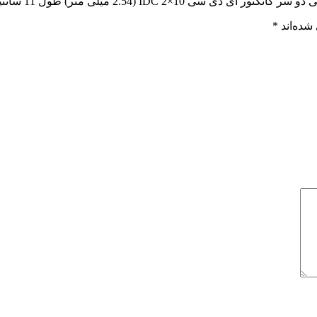
IDC 2 میلی متر) طول 11 سانتیمتر (آلمانی)”
شده‌اند
*