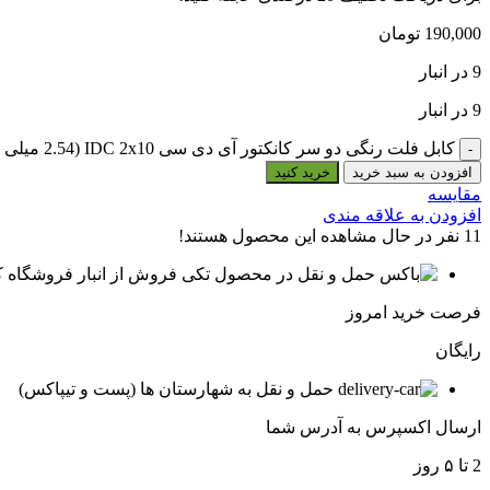
190,000
تومان
9 در انبار
9 در انبار
کابل فلت رنگی دو سر کانکتور آی دی سی IDC 2x10 (2.54 میلی متر) طول 11 سانتیمتر (آلمانی) عدد
افزودن به سبد خرید
خرید کنید
مقایسه
افزودن به علاقه مندی
11
نفر در حال مشاهده این محصول هستند!
فروش از انبار فروشگاه ک
فرصت خرید امروز
رایگان
حمل و نقل به شهارستان ها (پست و تیپاکس)
ارسال اکسپرس به آدرس شما
2 تا ۵ روز