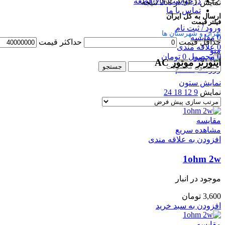
درخواست کالا/قطعه
نمایش 1–50 از 268 نتیجه
تماس با ما
ارسال به کل ایران
فیلتر قیمت
ورود / ثبت نام
تهران و شهرستان ها
0
مقایسه
حداقل قیمت
حداكثر قيمت
0
علاقه مندی
منو
0
محصول
0
تومان
اینورتر موتور AC
جستجو
ورود / ثبت نام
نمایش ستون
نمایش
9
12
18
24
مقایسه
مشاهده سریع
افزودن به علاقه مندی
1ohm 2w
موجود در انبار
3,600
تومان
افزودن به سبد خرید
مقایسه