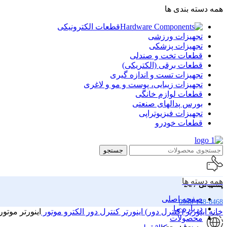
همه دسته بندی ها
قطعات الکترونیکی
تجهیزات ورزشی
تجهیزات پزشکی
قطعات تخت و صندلی
قطعات برقی (الکتریکی)
تجهیزات تست و اندازه گیری
تجهیزات زیبایی، پوست و مو و لاغری
قطعات لوازم خانگی
بورس پدالهای صنعتی
تجهیزات فیزیوتراپی
قطعات خودرو
جستجو
همه دسته ها
پشتیبانی 24/7
صفحه اصلی
0998-148-8468
درباره ما
خانه
اینورتر (کنترل دور)
اینورتر کنترل دور الکترو موتور
اینورتر موتور C
محصولات