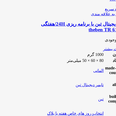
 سریع
به علاقه مندی
تایمر دیجیتال تبن با برنامه ریزی 24H/هفتگی
theben TR 6
وجودی
 بیشتر
ن
1000 گرم
اد
80 × 60 × 50 میلی‌متر
made-
المانی
cou
al
تایمر دیجیتال تبن
bui
تبن
com
انتخاب روز های خاص هفته یا بلاک