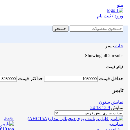
منو
ورود / ثبت نام
جستجو
خانه
تایمر
Showing all 2 results
فیلتر قیمت
حداقل قیمت
حداكثر قيمت
تایمر
نمایش ستون
نمایش
9
12
18
24
-36%
مقایسه
مشاهده سریع