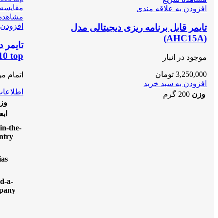
مقایسه
افزودن به علاقه مندی
مشاهده
افزودن 
تایمر قابل برنامه ریزی دیجیتالی مدل
(AHC15A)
10 top
موجود در انبار
3,250,000
تومان
اتمام م
افزودن به سبد خرید
اطلاعات
وزن
200 گرم
وز
ابع
in-the-
ntry
ias
ld-a-
pany