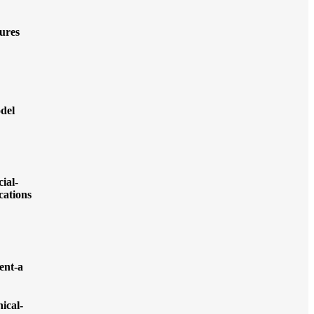
tures
del
cial-
ications
ent-a
nical-