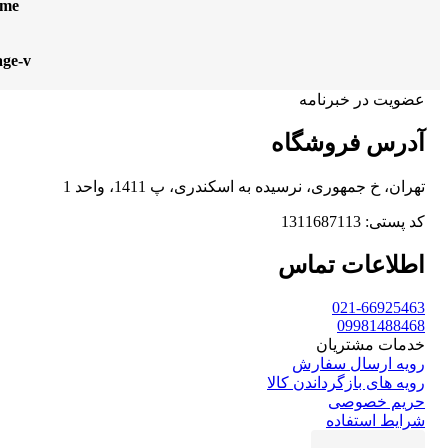
ame
age-v
عضویت در خبرنامه
آدرس فروشگاه
تهران، خ جمهوری، نرسیده به اسکندری، پ 1411، واحد 1
کد پستی: 1311687113
اطلاعات تماس
021-66925463
09981488468
خدمات مشتریان
رویه ارسال سفارش
رویه های بازگرداندن کالا
حریم خصوصی
شرایط استفاده