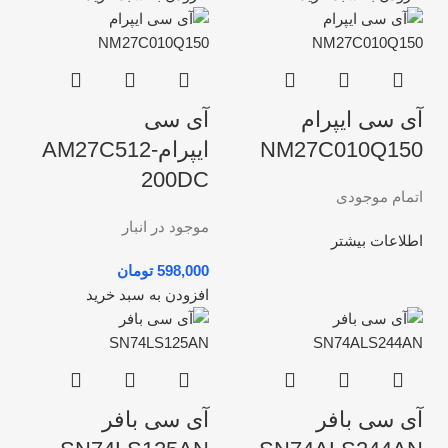
آی سی ایپرام
آی سی
NM27C010Q150
ایپرامAM27C512-
200DC
اتمام موجودی
موجود در انبار
اطلاعات بیشتر
تومان
افزودن به سبد خرید
آی سی بافر
آی سی بافر