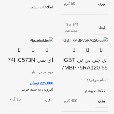
وزن
50 گرم
اطلاعات بیشتر
197 × 13
ابعاد
میلی‌متر
آی جی بی تی IGBT
آی سی 74HC573N
7MBP75RA120-55
موجود در انبار
اتمام موجودی
تومان
افزودن به سبد خرید
اطلاعات بیشتر
وزن
15 گرم
وزن
400 گرم