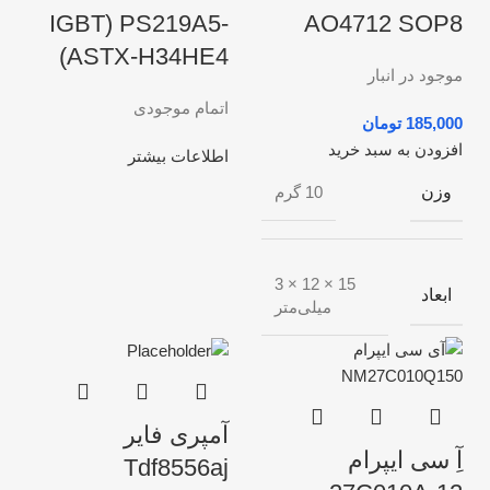
IGBT) PS219A5-
AO4712 SOP8
ASTX-H34HE4)
موجود در انبار
اتمام موجودی
تومان
افزودن به سبد خرید
اطلاعات بیشتر
وزن
10 گرم
15 × 12 × 3
ابعاد
میلی‌متر
آمپری فایر
آِ سی ایپرام
Tdf8556aj