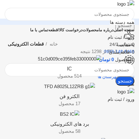
همه دسته ها
جستجو
صفحه اصلی
درباره ما
محصولات
درخواست کالا/قطعه
تماس با ما
ورود / ثبت نام
خانه
قطعات الکترونیکی
0
مقایسه
پشتیبانی 24/7
نمایش 1–50 از 1298 نتیجه
0998-148-8468
0
علاقه مندی
0
محصول
0
تومان
IC
ارسال به کل ایران
514 محصول
تهران و شهرستان ها
جستجو
منو
الکترو فن
ورود / ثبت نام
17 محصول
برد های الکترونیکی
58 محصول