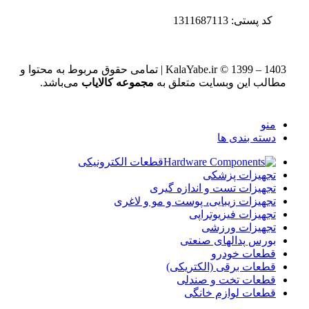
کد پستی: 1311687113
KalaYabe.ir © 1399 – 1403 | تمامی حقوق مربوط به محتوا و
مطالب این وبسایت متعلق به
مجموعه کالایاب
می‌باشد.
منو
دسته بندی ها
قطعات الکترونیکی
تجهیزات پزشکی
تجهیزات تست و اندازه گیری
تجهیزات زیبایی، پوست و مو و لاغری
تجهیزات فیزیوتراپی
تجهیزات ورزشی
بورس پدالهای صنعتی
قطعات خودرو
قطعات برقی (الکتریکی)
قطعات تخت و صندلی
قطعات لوازم خانگی