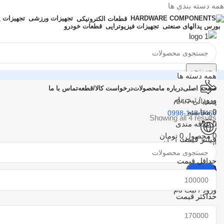
همه دسته بندی ها
تجهیزات ورزشی
تجهیزات 
قطعات الکترونیکی
بورس پدالهای صنعتی
تجهیزات فیزیوتراپی
قطعات خودرو
جستجو
همه دسته ها
صفحه اصلی
درباره ما
محصولات
درخواست کالا/قطعه
تماس با ما
ورود / ثبت نام
پشتیبانی 24/7
0
مقایسه
0998-148-8468
Showing all 4 results
0
علاقه مندی
0
محصول
0
تومان
فیلتر قیمت
ارسال به کل ایران
تهران و شهرستان ها
حداقل قیمت
منو
جستجو
ورود / ثبت نام
حداكثر قيمت