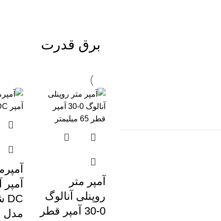
برق قدرت
آمپر متر
آمپر آ
روپنلی آنالوگ
DC
0-30 آمپر قطر
مدل (BP-670