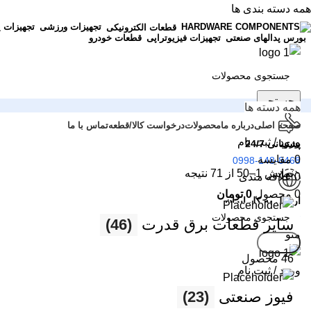
همه دسته بندی ها
تجهیزات ورزشی
تجهیزات 
قطعات الکترونیکی
بورس پدالهای صنعتی
تجهیزات فیزیوتراپی
قطعات خودرو
جستجو
همه دسته ها
صفحه اصلی
درباره ما
محصولات
درخواست کالا/قطعه
تماس با ما
ورود / ثبت نام
پشتیبانی 24/7
0
مقایسه
0998-148-8468
نمایش 1–50 از 71 نتیجه
0
علاقه مندی
0
محصول
0
تومان
ارسال به کل ایران
تهران و شهرستان ها
سایر قطعات برق قدرت
(46)
منو
جستجو
46 محصول
ورود / ثبت نام
فیوز صنعتی
(23)