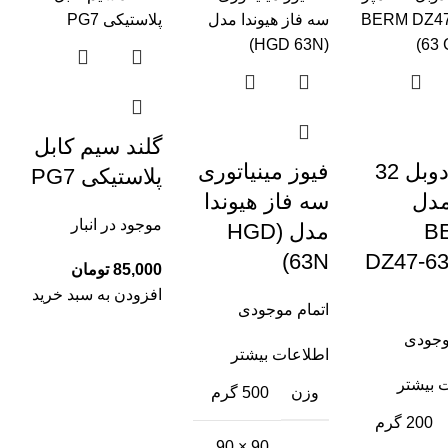
گلند سیم کابل
فیوز دوبل 32
فیوز مینیاتوری
پلاستیکی PG7‏
مدل
سه فاز هیوندا
موجود در انبار
(
مدل (HGD
63N)
DZ47-63
تومان
افزودن به سبد خرید
اتمام موجودی
وجودی
اطلاعات بیشتر
 بیشتر
وزن
500 گرم
200 گرم
90 × 90