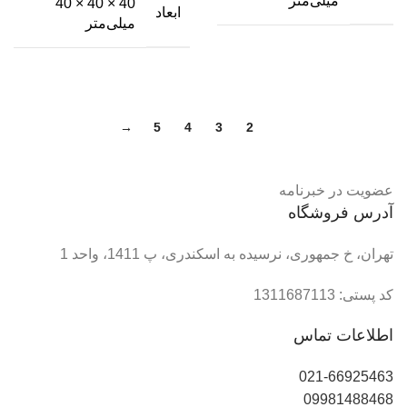
میلی‌متر
40 × 40 × 40
ابعاد
میلی‌متر
→
5
4
3
2
1
عضویت در خبرنامه
آدرس فروشگاه
تهران، خ جمهوری، نرسیده به اسکندری، پ 1411، واحد 1
کد پستی: 1311687113
اطلاعات تماس
021-66925463
09981488468