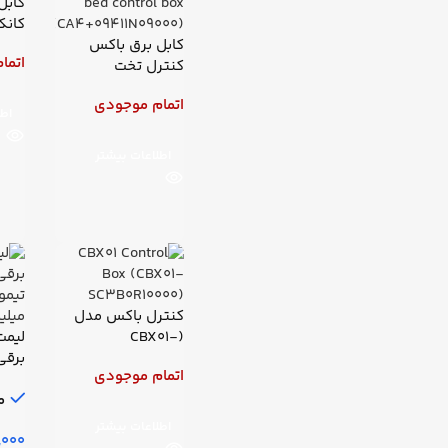
کابل
کابل برق باکس
برقی
اتما
کنترل تخت
بیمارستانی لیناک
اتمام موجودی
مدل (سر گرد) طول
اطل
3 متری
اطلاعات بیشتر
کنترل باکس مدل
(CBX01-
لیمت
SC3B0R10000)
اتمام موجودی
میلی
م
اطلاعات بیشتر