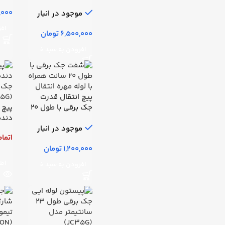
بیمارستانی مدل (1-
(طب 
ICU CONTROL
موجود در انبار
SYSTEM)
تومان
(MOTORCOCO)
افزودن به سبد خرید
پیچ انتقال قدرت
جک برقی با طول ۲۰
پیچ 
سانت همراه با لوله
دنده
مهره انتقال
موجود در انبار
جک ب
اتما
(JC35G)
تومان
اطل
افزودن به سبد خرید