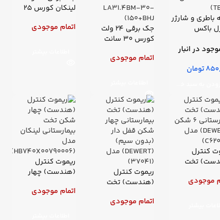
لینکان کورس 25
 باطری و شارژر
سانتیمتر
اتمام موجودی
ل باکس
جک برقی 24 ولت
وشن
کورس 30 سانت
(TIMOTION) مدل
وجود در انبار
کینکان مدل
اطلاعات بیشتر
اتمام موجودی
(LINKAN-
تومان
LA31.4BM-30-
150+BHJ)
اطلاعات بیشتر
افزودن به سبد خرید
ت کنترل
دست) تخت
ریموت کنترل
بیمارستانی 6 شکن
ریموت کنترل
(هندست) چهار
م موجودی
(DEWERT) مدل
(هندست) تخت
شکن تخت
اتمام موجودی
بیمارستانی چهار
بیمارستانی لینکان
اتمام موجودی
شکن قفل دار
مدل
اعات بیشتر
(بدون سیم)
(HB740X00790006
اطلاعات بیشتر