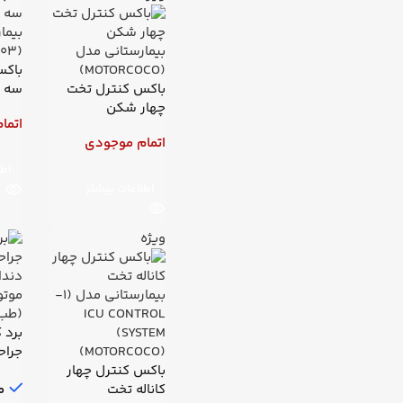
باکس
باکس کنترل تخت
سه 
چهار شکن
بیما
اتما
بیمارستانی مدل
(LZB03)
اتمام موجودی
(MOTORCOCO)
اطل
اطلاعات بیشتر
ویژه
برد 
جراح
باکس کنترل چهار
دندا
کاناله تخت
م