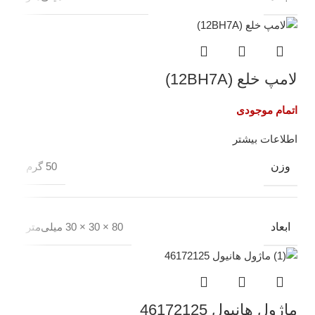
لامپ خلع (12BH7A)
اتمام موجودی
اطلاعات بیشتر
وزن
50 گرم
ابعاد
80 × 30 × 30 میلی‌متر
ماژول هانیول 46172125