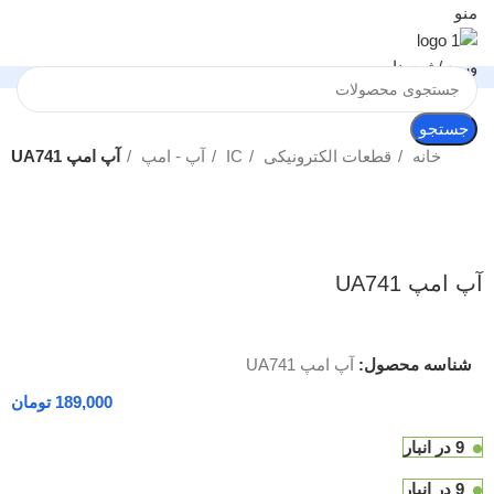
منو
ورود / ثبت نام
جستجو
خانه
قطعات الکترونیکی
IC
آپ - امپ
آپ امپ UA741
بزرگنمایی تصویر
آپ امپ UA741
شناسه محصول:
آپ امپ UA741
تومان
9 در انبار
9 در انبار