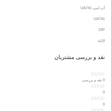
آپ امپ UA741
UA741
DIP
8پایه
نقد و بررسی مشتریان
0 نقد و بررسی
0
0