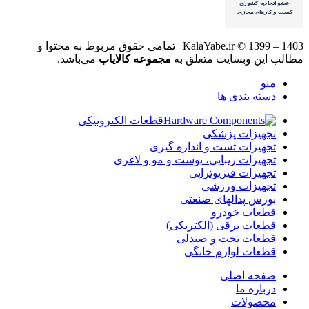
KalaYabe.ir © 1399 – 1403 | تمامی حقوق مربوط به محتوا و
مطالب این وبسایت متعلق به
مجموعه کالایاب
می‌باشد.
منو
دسته بندی ها
قطعات الکترونیکی
تجهیزات پزشکی
تجهیزات تست و اندازه گیری
تجهیزات زیبایی، پوست و مو و لاغری
تجهیزات فیزیوتراپی
تجهیزات ورزشی
بورس پدالهای صنعتی
قطعات خودرو
قطعات برقی (الکتریکی)
قطعات تخت و صندلی
قطعات لوازم خانگی
صفحه اصلی
درباره ما
محصولات