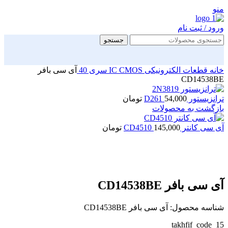
منو
ورود / ثبت نام
جستجو
خانه
قطعات الکترونیکی
CMOS سری 40
IC
آی سی بافر
CD14538BE
ترانزیستور D261
54,000
تومان
بازگشت به محصولات
آی سی کانتر CD4510
145,000
تومان
بزرگنمایی تصویر
آی سی بافر CD14538BE
شناسه محصول:
آی سی بافر CD14538BE
takhfif_code_15