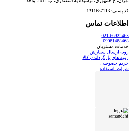
تهران، خ جمهوری، نرسیده به اسکندری، پ 1411، واحد 1
کد پستی: 1311687113
اطلاعات تماس
021-66925463
09981488468
خدمات مشتریان
رویه ارسال سفارش
رویه های بازگرداندن کالا
حریم خصوصی
شرایط استفاده