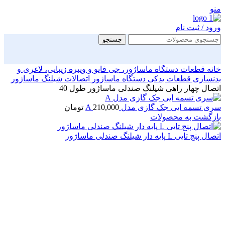
منو
ورود / ثبت نام
جستجو
خانه
قطعات دستگاه ماساژور، جی فایو و ویبره زیبایی، لاغری و
بدنسازی
قطعات یدکی دستگاه ماساژور
اتصالات شیلنگ ماساژور
اتصال چهار راهی شیلنگ صندلی ماساژور طول 40
سری تسمه ایی جک گازی مدل A
210,000
تومان
بازگشت به محصولات
اتصال پنج تایی L پایه دار شیلنگ صندلی ماساژور
بزرگنمایی تصویر