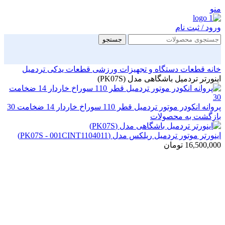
منو
ورود / ثبت نام
جستجو
خانه
قطعات دستگاه و تجهیزات ورزشی
قطعات یدکی تردمیل
اینورتر تردمیل باشگاهی مدل (PK07S)
پروانه انکودر موتور تردمیل قطر 110 سوراخ خاردار 14 ضخامت 30
بازگشت به محصولات
اینورتر موتور تردمیل ریلکس مدل (PK07S - 001CINT1104011)
16,500,000
تومان
بزرگنمایی تصویر