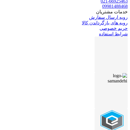
021-66925463
09981488468
خدمات مشتریان
رویه ارسال سفارش
رویه های بازگرداندن کالا
حریم خصوصی
شرایط استفاده