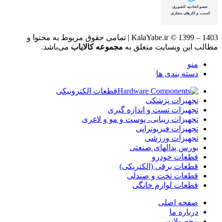
KalaYabe.ir © 1399 – 1403 | تمامی حقوق مربوط به محتوا و
مطالب این وبسایت متعلق به
مجموعه کالایاب
می‌باشد.
منو
دسته بندی ها
قطعات الکترونیکی
تجهیزات پزشکی
تجهیزات تست و اندازه گیری
تجهیزات زیبایی، پوست و مو و لاغری
تجهیزات فیزیوتراپی
تجهیزات ورزشی
بورس پدالهای صنعتی
قطعات خودرو
قطعات برقی (الکتریکی)
قطعات تخت و صندلی
قطعات لوازم خانگی
صفحه اصلی
درباره ما
محصولات