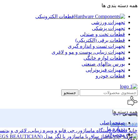
همه دسته بندی ها
قطعات الکترونیکی
تجهیزات ورزشی
تجهیزات پزشکی
قطعات تخت و صندلی
قطعات برقی (الکتریکی)
تجهیزات تست و اندازه گیری
تجهیزات زیبایی، پوست و مو و لاغری
قطعات لوازم خانگی
بورس پدالهای صنعتی
تجهیزات فیزیوتراپی
قطعات خودرو
جستجو
همه دسته ها
پشتیبانی 24/7
صفحه اصلی
0998-148-8468
درباره ما
خانه
قطعات دستگاه ماساژور، جی فایو و ویبره زیبایی، لاغری و بدن
محصولات