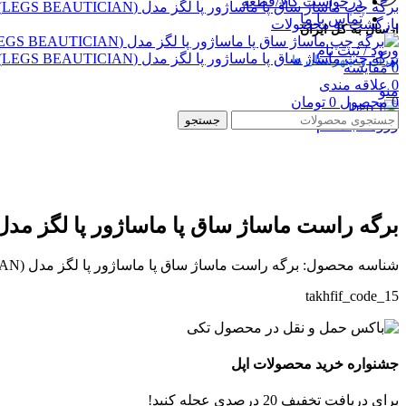
درخواست کالا/قطعه
برگه چپ ماساژ ساق پا ماساژور پا لگز مدل (LEGS BEAUTICIAN)
تماس با ما
بازگشت به محصولات
ارسال به کل ایران
ورود / ثبت نام
برگه چپ ماساژ ساق پا ماساژور پا لگز مدل (LEGS BEAUTICIAN)(A)
تهران و شهرستان ها
0
مقایسه
0
علاقه مندی
منو
0
محصول
0
تومان
جستجو
ورود / ثبت نام
بزرگنمایی تصویر
برگه راست ماساژ ساق پا ماساژور پا لگز مدل (EGS BEAUTICIAN
شناسه محصول:
برگه راست ماساژ ساق پا ماساژور پا لگز مدل (LEGS BEAUTICIAN)
takhfif_code_15
جشنواره خرید محصولات اپل
برای دریافت تخفیف 20 درصدی عجله کنید!