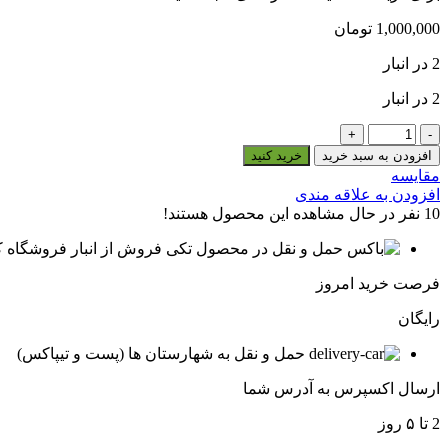
1,000,000
تومان
2 در انبار
2 در انبار
برگه
راست
افزودن به سبد خرید
خرید کنید
ماساژ
مقایسه
ساق
افزودن به علاقه مندی
پا
10
نفر در حال مشاهده این محصول هستند!
ماساژور
پا
فروش از انبار فروشگاه ک
لگز
فرصت خرید امروز
مدل
(LEGS
رایگان
BEAUTICIAN)
عدد
حمل و نقل به شهارستان ها (پست و تیپاکس)
ارسال اکسپرس به آدرس شما
2 تا ۵ روز