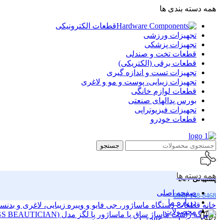
همه دسته بندی ها
قطعات الکترونیکی
تجهیزات ورزشی
تجهیزات پزشکی
قطعات تخت و صندلی
قطعات برقی (الکتریکی)
تجهیزات تست و اندازه گیری
تجهیزات زیبایی، پوست و مو و لاغری
قطعات لوازم خانگی
بورس پدالهای صنعتی
تجهیزات فیزیوتراپی
قطعات خودرو
جستجو
همه دسته ها
پشتیبانی 24/7
صفحه اصلی
0998-148-8468
درباره ما
خانه
قطعات دستگاه ماساژور، جی فایو و ویبره زیبایی، لاغری و بدن
محصولات