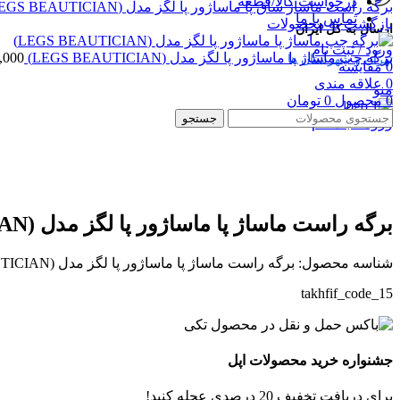
درخواست کالا/قطعه
برگه راست ماساژ ساق پا ماساژور پا لگز مدل (LEGS BEAUTICIAN)(A)
تماس با ما
بازگشت به محصولات
ارسال به کل ایران
ورود / ثبت نام
برگه چپ ماساژ پا ماساژور پا لگز مدل (LEGS BEAUTICIAN)
,000
تهران و شهرستان ها
0
مقایسه
0
علاقه مندی
منو
0
محصول
0
تومان
جستجو
ورود / ثبت نام
بزرگنمایی تصویر
برگه راست ماساژ پا ماساژور پا لگز مدل (LEGS BEAUTICIAN)
شناسه محصول:
برگه راست ماساژ پا ماساژور پا لگز مدل (LEGS BEAUTICIAN)
takhfif_code_15
جشنواره خرید محصولات اپل
برای دریافت تخفیف 20 درصدی عجله کنید!