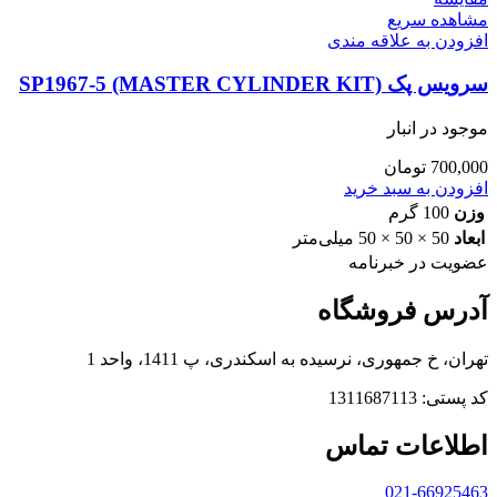
مشاهده سریع
افزودن به علاقه مندی
سرویس پک SP1967-5 (MASTER CYLINDER KIT)
موجود در انبار
700,000
تومان
افزودن به سبد خرید
وزن
100 گرم
ابعاد
50 × 50 × 50 میلی‌متر
عضویت در خبرنامه
آدرس فروشگاه
تهران، خ جمهوری، نرسیده به اسکندری، پ 1411، واحد 1
کد پستی: 1311687113
اطلاعات تماس
021-66925463