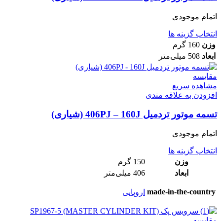
اتمام موجودی
انتخاب گزینه ها
وزن
160 گرم
ابعاد
508 میلی‌متر
مقایسه
مشاهده سریع
افزودن به علاقه مندی
تسمه موتور تردمیل 406PJ – 160J (شیاری)
اتمام موجودی
انتخاب گزینه ها
وزن
150 گرم
ابعاد
406 میلی‌متر
made-in-the-country
اروپایی
مقایسه