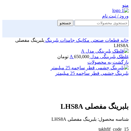
منو
ورود / ثبت نام
جستجو
خانه
قطعات صنعتی
مکانیک جامدات
بلبرینگ
بلبرینگ مفصلی
LHS8A
غلطک بلبرینگی مدل A
650,000
تومان
بازگشت به محصولات
بلبرینگ چشمی قطر ساچمه 25 میلیمتر
بزرگنمایی تصویر
بلبرینگ مفصلی LHS8A
شناسه محصول:
بلبرینگ مفصلی LHS8A
takhfif_code_15