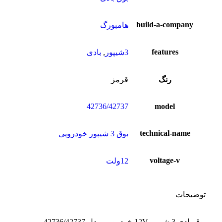
build-a-company
هامبورگ
features
3شیپور
,
بادی
رنگ
قرمز
42736/42737
model
technical-name
بوق 3 شیپور خودرویی
voltage-v
12ولت
توضیحات
بوق بادی 3 شیپور 12V خودرویی مدل 42736/42737