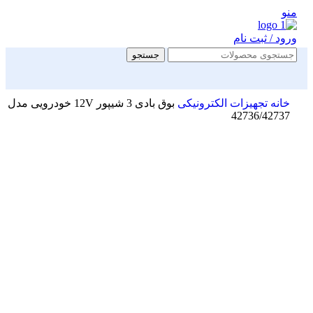
منو
ورود / ثبت نام
جستجو
خانه
تجهیزات الکترونیکی
بوق بادی 3 شیپور 12V خودرویی مدل
42736/42737
-16%
بزرگنمایی تصویر