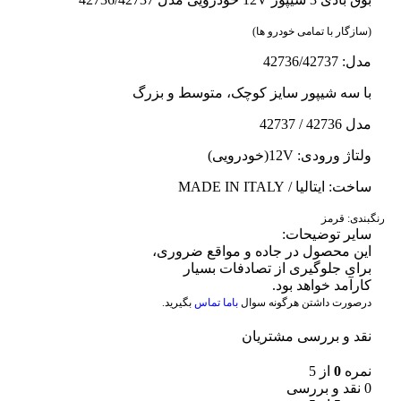
(سازگار با
تمامی خودرو ها)
مدل: 42736/42737
با سه شیپور سایز کوچک، متوسط و بزرگ
مدل 42736 / 42737
ولتاژ ورودی: 12V(خودرویی)
ساخت: ایتالیا / MADE IN ITALY
رنگبندی:
قرمز
سایر توضیحات:
این محصول در
جاده
و
مواقع ضروری،
برای جلوگیری
از
تصادفات بسیار
کارآمد خواهد بود.
درصورت داشتن هرگونه سوال
باما تماس
بگیرید.
نقد و بررسی مشتریان
نمره
0
از 5
0 نقد و بررسی