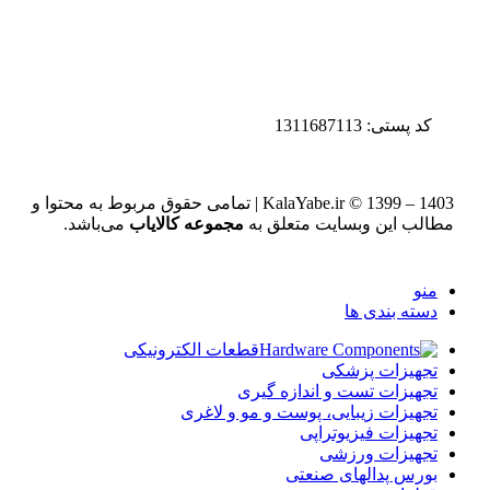
کد پستی: 1311687113
KalaYabe.ir © 1399 – 1403 | تمامی حقوق مربوط به محتوا و
مطالب این وبسایت متعلق به
مجموعه کالایاب
می‌باشد.
منو
دسته بندی ها
قطعات الکترونیکی
تجهیزات پزشکی
تجهیزات تست و اندازه گیری
تجهیزات زیبایی، پوست و مو و لاغری
تجهیزات فیزیوتراپی
تجهیزات ورزشی
بورس پدالهای صنعتی