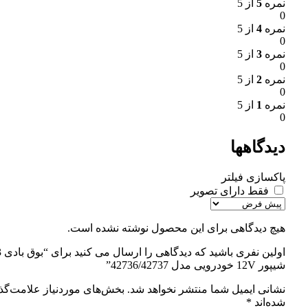
نمره
5
از 5
0
نمره
4
از 5
0
نمره
3
از 5
0
نمره
2
از 5
0
نمره
1
از 5
0
دیدگاهها
پاکسازی فیلتر
فقط دارای تصویر
هیچ دیدگاهی برای این محصول نوشته نشده است.
اولین نفری باشید
شیپور 12V خودرویی مدل 42736/42737”
نشانی ایمیل شما منتشر نخواهد شد.
بخش‌های موردنیاز علامت‌گذ
شده‌اند
*