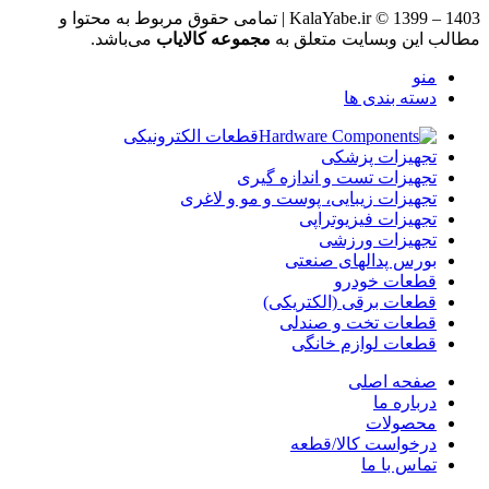
KalaYabe.ir © 1399 – 1403 | تمامی حقوق مربوط به محتوا و
مطالب این وبسایت متعلق به
مجموعه کالایاب
می‌باشد.
منو
دسته بندی ها
قطعات الکترونیکی
تجهیزات پزشکی
تجهیزات تست و اندازه گیری
تجهیزات زیبایی، پوست و مو و لاغری
تجهیزات فیزیوتراپی
تجهیزات ورزشی
بورس پدالهای صنعتی
قطعات خودرو
قطعات برقی (الکتریکی)
قطعات تخت و صندلی
قطعات لوازم خانگی
صفحه اصلی
درباره ما
محصولات
درخواست کالا/قطعه
تماس با ما