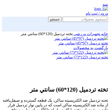
منو
ورود / ثبت نام
جستجو
خانه
تجهیزات ورزشی
تخته تردمیل (120*60) سانتي متر
تخته تردمیل (97*45) سانتي متر
بازگشت به محصولات
تخته تردمیل (122*73) سانتي متر
ویژه
بزرگنمایی تصویر
تخته تردمیل (120*60) سانتي متر
تخته تردمیل ضد الکتریسیته ساکن، یک قطعه گسترده و صیقل‌یافته
از ماده ضد الکتریسیته ساکن است که در پایین نوار تردمیل قرار
داده می‌شود. این تخته با کاستن از اصطکاک میان نوار و سطح