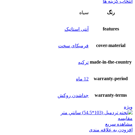
انتخاب گزینه ها
رنگ
سياه
features
آنتی استاتیک
cover-material
فرمیکای سخت
made-in-the-country
ترکیه
warranty-period
12 ماه
warranty-terms
جداشدن روکش
ویژه
مقایسه
مشاهده سریع
افزودن به علاقه مندی