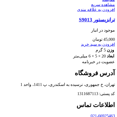
مشاهده سریع
افزودن به علاقه مندی
ترانزیستور S9013
موجود در انبار
45,000
تومان
افزودن به سبد خرید
وزن
5 گرم
ابعاد
20 × 5 × 6 میلی‌متر
عضویت در خبرنامه
آدرس فروشگاه
تهران، خ جمهوری، نرسیده به اسکندری، پ 1411، واحد 1
کد پستی: 1311687113
اطلاعات تماس
021-66925463