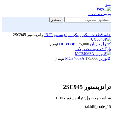
منو
ورود / ثبت نام
جستجو
خانه
قطعات الکترونیکی
ترانزیستور
BJT
ترانزیستور 2SC945
کنترل جریان UC3843P
175,000
تومان
بازگشت به محصولات
کانورتر MC34063A
175,000
تومان
بزرگنمایی تصویر
ترانزیستور 2SC945
شناسه محصول:
ترانزیستور C945
takhfif_code_15