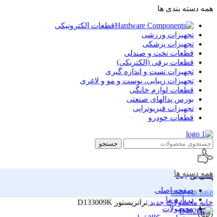
همه دسته بندی ها
قطعات الکترونیکی
تجهیزات ورزشی
تجهیزات پزشکی
قطعات تخت و صندلی
قطعات برقی (الکتریکی)
تجهیزات تست و اندازه گیری
تجهیزات زیبایی، پوست و مو و لاغری
قطعات لوازم خانگی
بورس پدالهای صنعتی
تجهیزات فیزیوتراپی
قطعات خودرو
جستجو
همه دسته ها
پشتیبانی 24/7
صفحه اصلی
0998-148-8468
درباره ما
خانه
محصولات جدید
ترانزیستور D133009K
محصولات