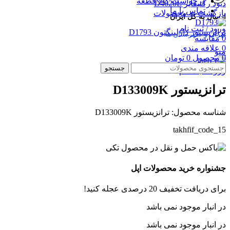
درخواست کالا/قطعه
دیود رکتیفایر D4020L
تماس با ما
بازگشت به محصولات
ارسال به کل ایران
ورود / ثبت نام
ترانزیستور دارلینگتون D1793
تهران و شهرستان ها
0
مقایسه
0
علاقه مندی
منو
0
محصول
0
تومان
بزرگنمایی تصویر
جستجو
ورود / ثبت نام
ترانزیستور D133009K
شناسه محصول:
ترانزیستور D133009K
takhfif_code_15
جشنواره خرید محصولات اپل
برای دریافت تخفیف 20 درصدی عجله کنید!
در انبار موجود نمی باشد
در انبار موجود نمی باشد