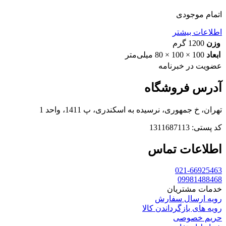
اتمام موجودی
اطلاعات بیشتر
وزن
1200 گرم
ابعاد
100 × 100 × 80 میلی‌متر
عضویت در خبرنامه
آدرس فروشگاه
تهران، خ جمهوری، نرسیده به اسکندری، پ 1411، واحد 1
کد پستی: 1311687113
اطلاعات تماس
021-66925463
09981488468
خدمات مشتریان
رویه ارسال سفارش
رویه های بازگرداندن کالا
حریم خصوصی