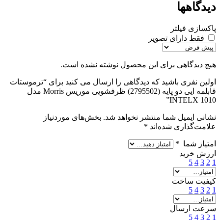
دیدگاهها
پاکسازی فیلتر
فقط دارای تصویر
هیچ دیدگاهی برای این محصول نوشته نشده است.
اولین نفری باشید که دیدگاهی را ارسال می کنید برای “ترموستات
قابلمه ایی دو پایه (2795502) ظرفشویی موریس Morris مدل
INTELX 1010”
نشانی ایمیل شما منتشر نخواهد شد.
بخش‌های موردنیاز
علامت‌گذاری شده‌اند
*
امتیاز شما
*
ارزش خرید
5
4
3
2
1
کیفیت ساخت
5
4
3
2
1
سرعت ارسال
5
4
3
2
1