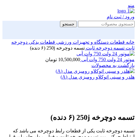
منو
ورود / ثبت نام
جستجو
خانه
قطعات دستگاه و تجهیزات ورزشی
قطعات یدکی دوچرخه
ثابت
تسمه دوچرخه ثابت
تسمه دوچرخه 250j (۶ دنده)
موتور 24 ولت 750 وات آبی
10,500,000
تومان
بازگشت به محصولات
هلدر و سینی اتوکلاو رومیزی مدل (A)
بزرگنمایی تصویر
تسمه دوچرخه 250j (۶ دنده)
تسمه دوچرخه ثابت یکی از قطعات رابط دوچرخه می باشد که
ارتباط حرکتی بین تسمه دوچرخه ثابت و فولی رولر جلو را برقرار