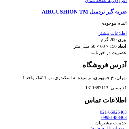
افزودن به علاقه مندی
ضربه گیر تردمیل AIRCUSHION TM
اتمام موجودی
اطلاعات بیشتر
وزن
200 گرم
ابعاد
150 × 60 × 50 میلی‌متر
عضویت در خبرنامه
آدرس فروشگاه
تهران، خ جمهوری، نرسیده به اسکندری، پ 1411، واحد 1
کد پستی: 1311687113
اطلاعات تماس
021-66925463
09981488468
خدمات مشتریان
رویه ارسال سفارش