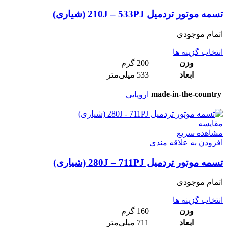
تسمه موتور تردمیل 210J – 533PJ (شیاری)
اتمام موجودی
انتخاب گزینه ها
وزن
200 گرم
ابعاد
533 میلی‌متر
made-in-the-country
اروپایی
مقایسه
مشاهده سریع
افزودن به علاقه مندی
تسمه موتور تردمیل 280J – 711PJ (شیاری)
اتمام موجودی
انتخاب گزینه ها
وزن
160 گرم
ابعاد
711 میلی‌متر