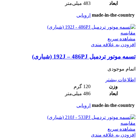
ابعاد
483 میلی‌متر
made-in-the-country
اروپایی
مقایسه
مشاهده سریع
افزودن به علاقه مندی
تسمه موتور تردمیل 192J – 486PJ (شیاری)
اتمام موجودی
اطلاعات بیشتر
وزن
120 گرم
ابعاد
486 میلی‌متر
made-in-the-country
اروپایی
مقایسه
مشاهده سریع
افزودن به علاقه مندی