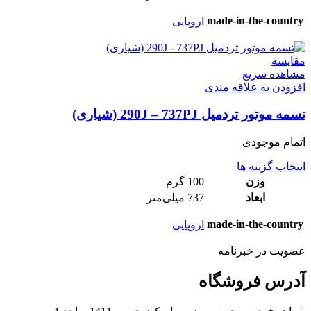
made-in-the-country
اروپایی
مقایسه
مشاهده سریع
افزودن به علاقه مندی
تسمه موتور تردمیل 290J – 737PJ (شیاری)
اتمام موجودی
انتخاب گزینه ها
وزن
100 گرم
ابعاد
737 میلی‌متر
made-in-the-country
اروپایی
عضویت در خبرنامه
آدرس فروشگاه