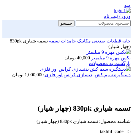
منو
ورود / ثبت نام
جستجو
خانه
قطعات صنعتی
مکانیک جامدات
تسمه
تسمه شیاری 830pk
(چهار شیار)
بکس مهره 9 میلیمتر
40,000
تومان
بازگشت به محصولات
دستگیره سیم کش بدنسازی کراس اور فلزی
1,000,000
تومان
بزرگنمایی تصویر
تسمه شیاری 830pk (چهار شیار)
شناسه محصول:
تسمه شیاری 830pk (چهار شیار)
takhfif_code_15