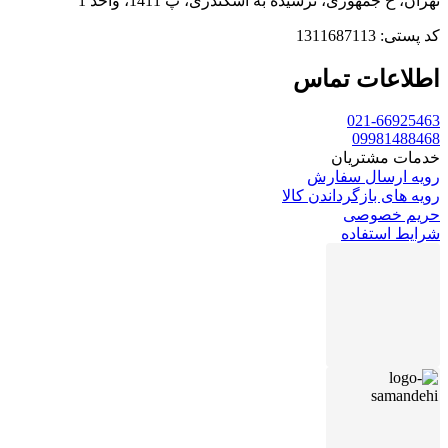
تهران، خ جمهوری، نرسیده به اسکندری، پ 1411، واحد 1
کد پستی: 1311687113
اطلاعات تماس
021-66925463
09981488468
خدمات مشتریان
رویه ارسال سفارش
رویه های بازگرداندن کالا
حریم خصوصی
شرایط استفاده