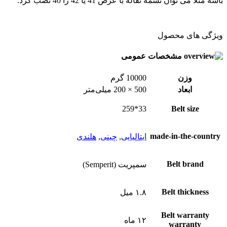
باشه مثلا می توان تسمه نقاله با عرض 41 یا 42 را 40 نصب کرد.
ویژگی های محصول
مشخصات عمومی
وزن
10000 گرم
ابعاد
500 × 200 میلی‌متر
33*259
Belt size
made-in-the-country
ایتالیایی
,
چینی
,
هلندی
Belt brand
سمپریت (Semperit)
Belt thickness
۱.۸ میل
Belt warranty
۱۲ ماه
warranty