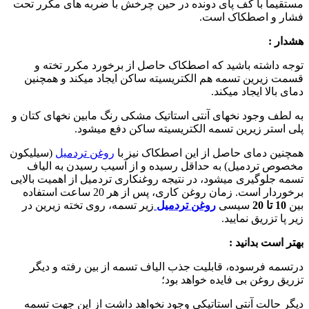
مستقیما با کف پای دونده در حین چرخش با ضربه های مکرر تحت
فشار و اصطکاک است.
هشدار
:
توجه داشته باشید که اصطکاک حاصل از برخورد مکرر تخته و
قسمت زیرین تسمه هم الکتریسیته ساکن ایجاد میکند و همچنین
دمای بالا ایجاد میکند.
به لطف وجود نخهای آنتی استاتیک مشکی رنگ مابین نخهای کتان و
پلی استر زیرین تسمه الکتریسیته ساکن دفع میشود.
همچنین دمای حاصل از این اصطکاک نیز با
روغن تردمیل
(سیلیکون
مخصوص تردمیل) به حداقل رسیده و از آسیب رسیدن به الیاف
تسمه جلوگیری میشود، در نتیجه روغنکاری تردمیل از اهمیت بالایی
برخوردار است. زمان روغن کاری، پس از هر 20 ساعت استفاده
بین
10
تا 20
سیسی
روغن تردمیل
زیر تسمه، روی تخته زیرین در
زیر پا تزریق نمایید.
بهتر است بدانید
:
درتسمه فرسوده، قابلیت جذب الیاف تسمه از بین رفته و دیگر
تزریق روغن بی فایده خواهد بود؛
دیگر حالت آنتی استاتیکی وجود نخواهد داشت از این جهت تسمه