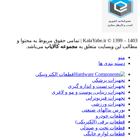
KalaYabe.ir © 1399 – 1403 | تمامی حقوق مربوط به محتوا و
مطالب این وبسایت متعلق به
مجموعه کالایاب
می‌باشد.
منو
دسته بندی ها
قطعات الکترونیکی
تجهیزات پزشکی
تجهیزات تست و اندازه گیری
تجهیزات زیبایی، پوست و مو و لاغری
تجهیزات فیزیوتراپی
تجهیزات ورزشی
بورس پدالهای صنعتی
قطعات خودرو
قطعات برقی (الکتریکی)
قطعات تخت و صندلی
قطعات لوازم خانگی