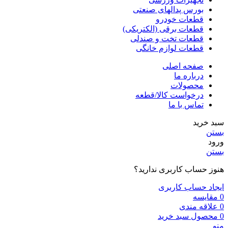
بورس پدالهای صنعتی
قطعات خودرو
قطعات برقی (الکتریکی)
قطعات تخت و صندلی
قطعات لوازم خانگی
صفحه اصلی
درباره ما
محصولات
درخواست کالا/قطعه
تماس با ما
سبد خرید
بستن
ورود
بستن
هنوز حساب کاربری ندارید؟
ایجاد حساب کاربری
0
مقایسه
0
علاقه مندی
0
محصول
سبد خرید
منو