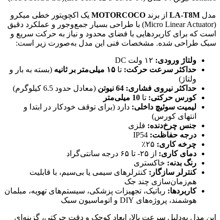
مدل
LA-T8M
از برند
MOTORCOCO
یک اکچویتور خطی میکرو
(Micro Linear Actuator) با طراحی بسیار جمع‌وجور و عملکرد دقیق
است که برای کاربردهایی با فضای محدود و نیاز به حرکت سریع و
سبک طراحی شده. مشخصات فنی این مدل به‌صورت زیر است:
ولتاژ ورودی:
۱۲ ولت DC
حداکثر سرعت حرکت:
تا
۱۵ میلی‌متر بر ثانیه
(بسته به بار و
ولتاژ)
حداکثر نیروی فشاری:
64 نیوتن
(معادل حدود 6.5 کیلوگرم)
کورس حرکتی:
تا
10 میلی‌متر
لیمیت سوئیچ داخلی:
دارد (برای توقف خودکار در ابتدا و
انتهای کورس)
جنس چرخ‌دنده:
فلزی
درجه حفاظت:
IP54
چرخه کاری:
۲۵٪
دمای کاری:
از ۲۵- تا ۶۵ درجه سانتی‌گراد
رنگ بدنه:
خاکستری
کنترلر سازگار:
کنترلرهای سیمی یا بی‌سیم، با قابلیت
هم‌زمان‌سازی چند جک
کاربردها:
رباتیک، تجهیزات پزشکی، سیستم‌های تهویه، مبلمان
هوشمند، پروژه‌های DIY و اتوماسیون سبک
این مدل به‌دلیل سرعت بالا، ابعاد کوچک و دقت حرکتی، گزینه‌ای