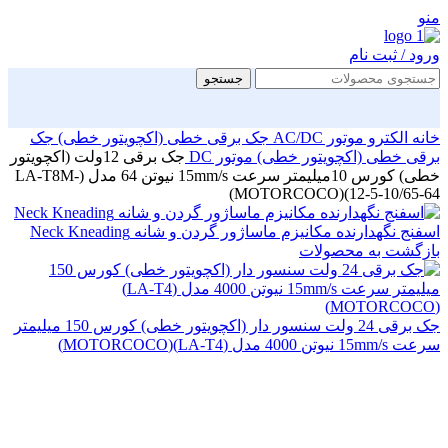
منو
ورود / ثبت نام
جستجو
خانه
الکترو موتور AC/DC
جک برقی خطی (اکچویتور خطی)
جک
برقی خطی (اکچویتور خطی) موتور DC
جک برقی 12ولت (اکچویتور
خطی) کورس 10میلیمتر سرعت 15mm/s نیوتن 64 مدل (LA-T8M-
12-5-10/65-64)(MOTORCOCO)
اسفنج نگهدارنده مکانیزم ماساژور گردن و شانه Neck Kneading
بازگشت به محصولات
جک برقی 24 ولت سنسور دار (اکچویتور خطی) کورس 150 میلیمتر
سرعت 15mm/s نیوتن 4000 مدل (LA-T4)(MOTORCOCO)
ویژه