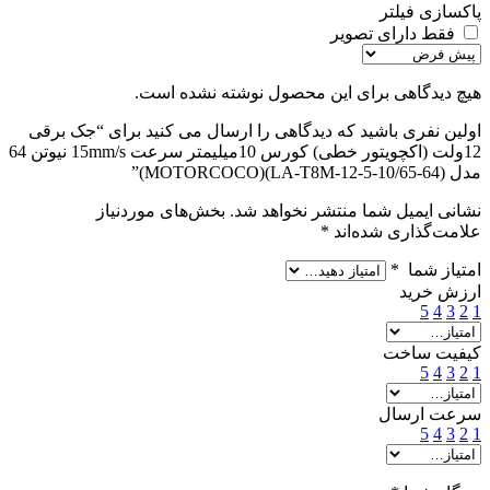
پاکسازی فیلتر
فقط دارای تصویر
هیچ دیدگاهی برای این محصول نوشته نشده است.
اولین نفری باشید که دیدگاهی را ارسال می کنید برای “جک برقی
12ولت (اکچویتور خطی) کورس 10میلیمتر سرعت 15mm/s نیوتن 64
مدل (LA-T8M-12-5-10/65-64)(MOTORCOCO)”
نشانی ایمیل شما منتشر نخواهد شد.
بخش‌های موردنیاز
علامت‌گذاری شده‌اند
*
امتیاز شما
*
ارزش خرید
5
4
3
2
1
کیفیت ساخت
5
4
3
2
1
سرعت ارسال
5
4
3
2
1