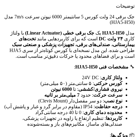
توضیحات
جک برقی 24 ولت کورس 5 سانتیمتر 6000 نیوتن سرعت 7m/s مدل
(HJA5-H50)
مدل
HJA5-H50
یک
جک برقی خطی (Linear Actuator)
با ولتاژ
کاری
۲۴ ولت DC
است که برای کاربردهایی مانند
تخت‌های
بیمارستانی، صندلی‌های برقی، تجهیزات پزشکی و صنعتی سبک
طراحی شده. این مدل نسخه‌ای با کورس کوتاه‌تر از سری HJA5
است و برای فضاهای محدود یا حرکات دقیق‌تر مناسب است.
🔧
مشخصات فنی HJA5-H50
:
ولتاژ کاری
: 24V DC
کورس حرکتی
: ۵ سانتی‌متر (۵۰ میلی‌متر)
نیروی فشاری/کششی
: تا
6000 نیوتن
سرعت حرکت
: حدود
7 میلی‌متر بر ثانیه
نوع نصب
: دو سر مفصل‌دار (Clevis Mount)
درجه حفاظت
: IP54 (مقاوم در برابر گرد و غبار و پاشش آب)
محدوده دمای کاری
: 0 تا 40 درجه سانتی‌گراد
کاربردها
: تنظیم ارتفاع یا زاویه در تجهیزات پزشکی،
صندلی‌های ماساژ، مکانیزم‌های باز و بسته‌شونده
📦
ویژگی‌ها
: