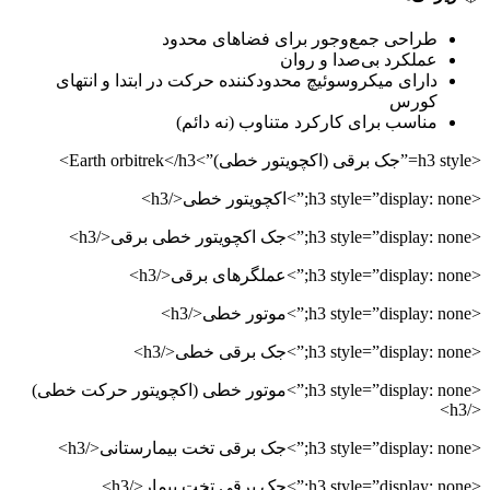
طراحی جمع‌وجور برای فضاهای محدود
عملکرد بی‌صدا و روان
دارای میکروسوئیچ محدودکننده حرکت در ابتدا و انتهای
کورس
مناسب برای کارکرد متناوب (نه دائم)
<h3 style=”جک برقی (اکچویتور خطی)”>Earth orbitrek</h3>
<h3 style=”display: none;”>اکچویتور خطی</h3>
<h3 style=”display: none;”>جک اکچویتور خطی برقی</h3>
<h3 style=”display: none;”>عملگرهای برقی</h3>
<h3 style=”display: none;”>موتور خطی</h3>
<h3 style=”display: none;”>جک برقی خطی</h3>
<h3 style=”display: none;”>موتور خطی (اکچویتور حرکت خطی)
</h3>
<h3 style=”display: none;”>جک برقی تخت بیمارستانی</h3>
<h3 style=”display: none;”>جک برقی تخت بیمار</h3>