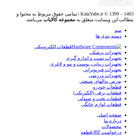
KalaYabe.ir © 1399 – 1403 | تمامی حقوق مربوط به محتوا و
مطالب این وبسایت متعلق به
مجموعه کالایاب
می‌باشد.
منو
دسته بندی ها
قطعات الکترونیکی
تجهیزات پزشکی
تجهیزات تست و اندازه گیری
تجهیزات زیبایی، پوست و مو و لاغری
تجهیزات فیزیوتراپی
تجهیزات ورزشی
بورس پدالهای صنعتی
قطعات خودرو
قطعات برقی (الکتریکی)
قطعات تخت و صندلی
قطعات لوازم خانگی
صفحه اصلی
درباره ما
محصولات
درخواست کالا/قطعه