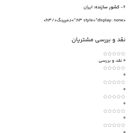
6-
کشور سازنده:
ایران
<h3 style=”display: none;”>دمپینگ</h3>
نقد و بررسی مشتریان
0 نقد و بررسی
0
0
0
0
0