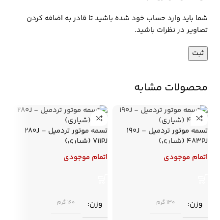
شما باید وارد حساب خود شده باشید تا قادر به اضافه کردن
تصاویر در نظرات باشید.
محصولات مشابه
تسمه موتور تردمیل 190J –
تسمه موتور تردمیل 280J –
483PJ (شیاری)
711PJ (شیاری)
اتمام موجودی
اتمام موجودی
وزن
وزن
130 گرم
160 گرم
(یک