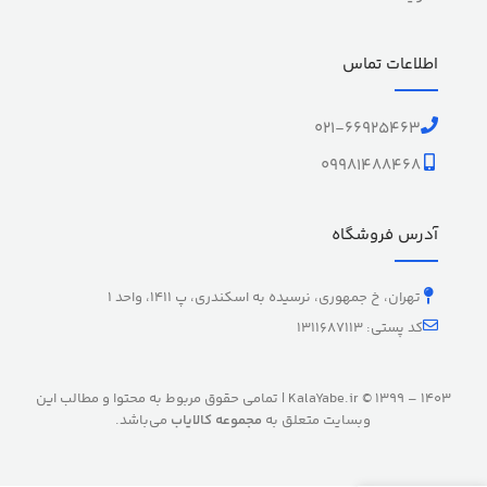
اطلاعات تماس
021-66925463
09981488468
آدرس فروشگاه
تهران، خ جمهوری، نرسیده به اسکندری، پ 1411، واحد 1
کد پستی: 1311687113
KalaYabe.ir © 1399 – 1403 | تمامی حقوق مربوط به محتوا و مطالب این
وبسایت متعلق به
مجموعه کالایاب
می‌باشد.