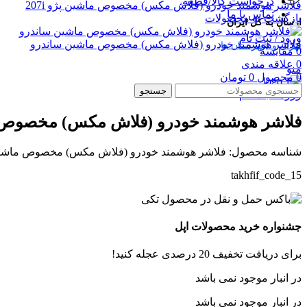
درخواست کالا/قطعه
فلاشر هوشمند خودرو (فلاش مکس) مخصوص ماشین پژو 207i
تماس با ما
بازگشت به محصولات
ارسال به کل ایران
ورود / ثبت نام
فلاشر هوشمند خودرو (فلاش مکس) مخصوص ماشین ساندرو
تهران و شهرستان ها
0
مقایسه
0
علاقه مندی
منو
0
محصول
0
تومان
جستجو
بزرگنمایی تصویر
ورود / ثبت نام
فلاشر هوشمند خودرو (فلاش مکس) مخصوص م
شناسه محصول:
فلاشر هوشمند خودرو (فلاش مکس) مخصوص ماشین
takhfif_code_15
جشنواره خرید محصولات اپل
برای دریافت تخفیف 20 درصدی عجله کنید!
در انبار موجود نمی باشد
در انبار موجود نمی باشد