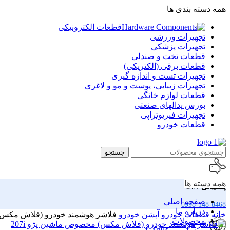
همه دسته بندی ها
قطعات الکترونیکی
تجهیزات ورزشی
تجهیزات پزشکی
قطعات تخت و صندلی
قطعات برقی (الکتریکی)
تجهیزات تست و اندازه گیری
تجهیزات زیبایی، پوست و مو و لاغری
قطعات لوازم خانگی
بورس پدالهای صنعتی
تجهیزات فیزیوتراپی
قطعات خودرو
جستجو
همه دسته ها
پشتیبانی 24/7
صفحه اصلی
0998-148-8468
درباره ما
خانه
قطعات خودرو
آپشن خودرو
فلاشر هوشمند خودرو (فلاش مکس)
محصولات