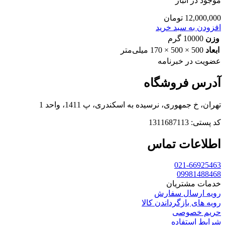
موجود در انبار
12,000,000
تومان
افزودن به سبد خرید
وزن
10000 گرم
ابعاد
500 × 500 × 170 میلی‌متر
عضویت در خبرنامه
آدرس فروشگاه
تهران، خ جمهوری، نرسیده به اسکندری، پ 1411، واحد 1
کد پستی: 1311687113
اطلاعات تماس
021-66925463
09981488468
خدمات مشتریان
رویه ارسال سفارش
رویه های بازگرداندن کالا
حریم خصوصی
شرایط استفاده