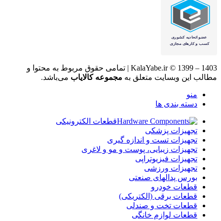
KalaYabe.ir © 1399 – 1403 | تمامی حقوق مربوط به محتوا و
مطالب این وبسایت متعلق به
مجموعه کالایاب
می‌باشد.
منو
دسته بندی ها
قطعات الکترونیکی
تجهیزات پزشکی
تجهیزات تست و اندازه گیری
تجهیزات زیبایی، پوست و مو و لاغری
تجهیزات فیزیوتراپی
تجهیزات ورزشی
بورس پدالهای صنعتی
قطعات خودرو
قطعات برقی (الکتریکی)
قطعات تخت و صندلی
قطعات لوازم خانگی