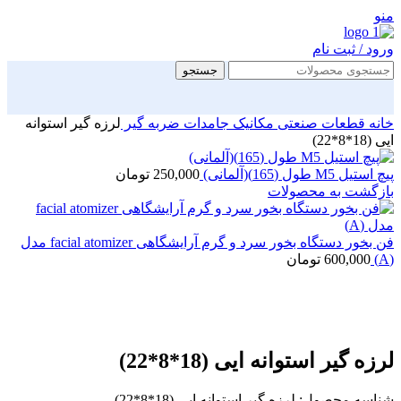
منو
ورود / ثبت نام
جستجو
خانه
قطعات صنعتی
مکانیک جامدات
ضربه گیر
لرزه گیر استوانه
ایی (18*8*22)
پیچ استیل M5 طول (165)(آلمانی)
250,000
تومان
بازگشت به محصولات
فن بخور دستگاه بخور سرد و گرم آرایشگاهی facial atomizer مدل
(A)
600,000
تومان
بزرگنمایی تصویر
لرزه گیر استوانه ایی (18*8*22)
شناسه محصول:
لرزه گیر استوانه ایی (18*8*22)