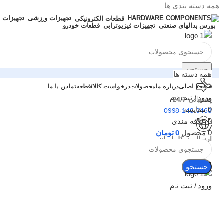
همه دسته بندی ها
تجهیزات ورزشی
تجهیزات 
قطعات الکترونیکی
بورس پدالهای صنعتی
تجهیزات فیزیوتراپی
قطعات خودرو
جستجو
همه دسته ها
صفحه اصلی
درباره ما
محصولات
درخواست کالا/قطعه
تماس با ما
ورود / ثبت نام
پشتیبانی 24/7
0
مقایسه
0998-148-8468
0
علاقه مندی
0
محصول
0
تومان
ارسال به کل ایران
تهران و شهرستان ها
منو
جستجو
ورود / ثبت نام
بزرگنمایی تصویر