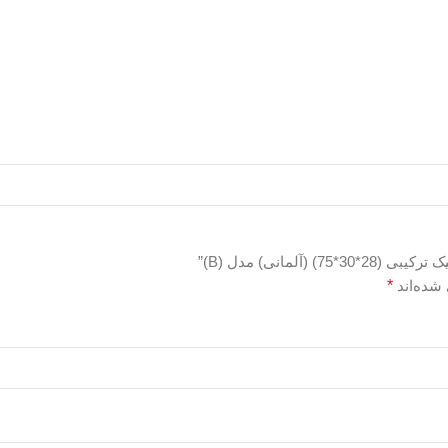
مانی) مدل (B)”
شده‌اند
*