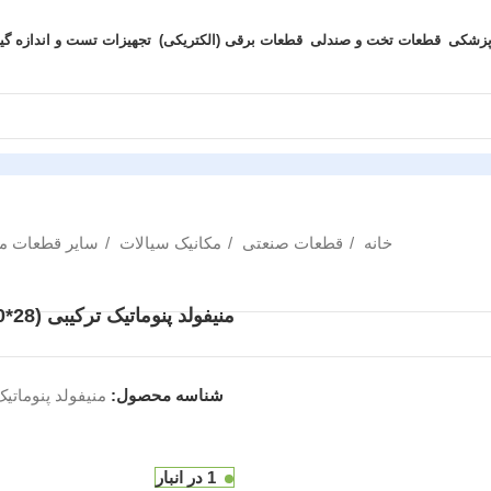
پزشکی
قطعات تخت و صندلی
قطعات برقی (الکتریکی)
تجهیزات تست و اندازه گی
خانه
قطعات صنعتی
مکانیک سیالات
سایر قطعات م
منیفولد پنوماتیک ترکیبی (28*30*75) (آلمانی) مدل (B)
شناسه محصول:
منیفولد پنوماتیک ترکیبی (28*30*5
1 در انبار