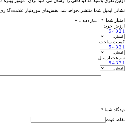
اولین نفری باشید که دیدگاهی را ارسال می کنید برای “موتور ویبره 12 ولت DC اندازه (30*24)”
نشانی ایمیل شما منتشر نخواهد شد.
بخش‌های موردنیاز علامت‌گذاری 
امتیاز شما
*
ارزش خرید
5
4
3
2
1
کیفیت ساخت
5
4
3
2
1
سرعت ارسال
5
4
3
2
1
دیدگاه شما
*
نقاط قوت