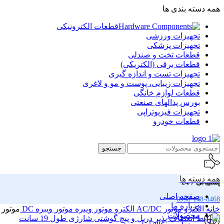
همه دسته بندی ها
قطعات الکترونیکی
تجهیزات ورزشی
تجهیزات پزشکی
قطعات تخت و صندلی
قطعات برقی (الکتریکی)
تجهیزات تست و اندازه گیری
تجهیزات زیبایی، پوست و مو و لاغری
قطعات لوازم خانگی
بورس پدالهای صنعتی
تجهیزات فیزیوتراپی
قطعات خودرو
جستجو
همه دسته ها
پشتیبانی 24/7
صفحه اصلی
0998-148-8468
درباره ما
خانه
الکترو موتور AC/DC
الکترو موتور ویبره
موتور ویبره DC
موتور ویبره 12 ولت 
محصولات