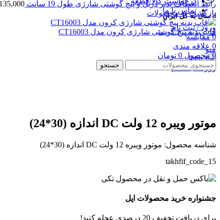
درخواست کالا/قطعه
رابط انعطاف پذیر دریل و پیچ گوشتی شارژی طول 19 سانت
135,000
تماس با ما
بازگشت به محصولات
ارسال به کل ایران
ورود / ثبت نام
قاب بدنه پیچ گوشتی شارژی کرون مدل CT16003
تهران و شهرستان ها
0
مقایسه
0
علاقه مندی
منو
0
محصول
0
تومان
جستجو
ورود / ثبت نام
بزرگنمایی تصویر
موتور ویبره 12 ولت DC اندازه (30*24)
شناسه محصول:
موتور ویبره 12 ولت DC اندازه (30*24)
takhfif_code_15
جشنواره خرید محصولات اپل
برای دریافت تخفیف 20 درصدی عجله کنید!