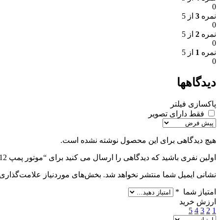
0
نمره
3
از 5
0
نمره
2
از 5
0
نمره
1
از 5
0
دیدگاهها
پاکسازی فیلتر
فقط دارای تصویر
هیچ دیدگاهی برای این محصول نوشته نشده است.
اولین نفری باشید که دیدگاهی را ارسال می کنید برای “موتور پمپ 12 ولت 10 وات غلطکی پریستالتیک 230ML/MIN مدل (CP2-DC12S46A)”
نشانی ایمیل شما منتشر نخواهد شد.
بخش‌های موردنیاز علامت‌گذاری 
امتیاز شما
*
ارزش خرید
5
4
3
2
1