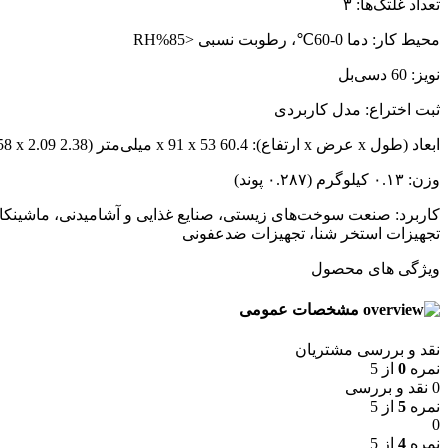
تعداد غلتک‌ها: ۳
محیط کار: دما 0-60℃، رطوبت نسبی <85%RH
نویز: 60 دسی‌بل
ثبت اختراع: مدل کاربردی
ابعاد (طول x عرض x ارتفاع): 60.4 x 91 x 53 میلی‌متر (2.38 x 3.58 x 2.09 اینچ)
وزن: ۰.۱۳ کیلوگرم (۰.۲۸۷ پوند)
کاربرد: صنعت سوخت‌های زیستی، صنایع غذایی و آشامیدنی، ماشینکا
تجهیزات استخر شنا، تجهیزات ضدعفونی
ویژگی های محصول
مشخصات عمومی
نقد و بررسی مشتریان
نمره
0
از 5
0 نقد و بررسی
نمره
5
از 5
0
نمره
4
از 5