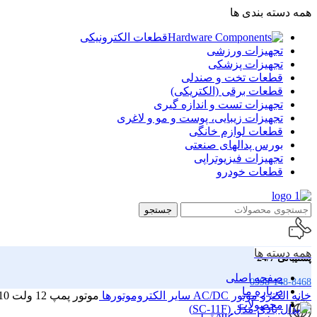
همه دسته بندی ها
قطعات الکترونیکی
تجهیزات ورزشی
تجهیزات پزشکی
قطعات تخت و صندلی
قطعات برقی (الکتریکی)
تجهیزات تست و اندازه گیری
تجهیزات زیبایی، پوست و مو و لاغری
قطعات لوازم خانگی
بورس پدالهای صنعتی
تجهیزات فیزیوتراپی
قطعات خودرو
جستجو
همه دسته ها
پشتیبانی 24/7
صفحه اصلی
0998-148-8468
درباره ما
خانه
الکترو موتور AC/DC
سایر الکتروموتورها
موتور پمپ 12 ولت 10 وات غلطکی پریستالتیک 230ML/MIN مدل (CP2-DC12S46A)
محصولات