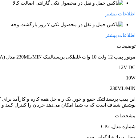
گارانتی اصالت کالا
اطلاعات بیشتر
۷ روز بازگشت وجه
اطلاعات بیشتر
توضیحات
موتور پمپ 12 ولت 10 وات غلطکی پریستالتیک 230ML/MIN مدل (CP2-DC12S46A)
12V DC
10W
230ML/MIN
این پمپ پریستالتیک جمع و جور، یک راه حل همه کاره و کارآمد برای
پوشش شفاف است که به شما امکان می‌دهد جریان را کنترل کنید و د
مشخصات
شماره مدل: CP2
محل مبدا: شانگهای، چین