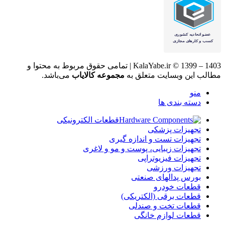
KalaYabe.ir © 1399 – 1403 | تمامی حقوق مربوط به محتوا و
مطالب این وبسایت متعلق به
مجموعه کالایاب
می‌باشد.
منو
دسته بندی ها
قطعات الکترونیکی
تجهیزات پزشکی
تجهیزات تست و اندازه گیری
تجهیزات زیبایی، پوست و مو و لاغری
تجهیزات فیزیوتراپی
تجهیزات ورزشی
بورس پدالهای صنعتی
قطعات خودرو
قطعات برقی (الکتریکی)
قطعات تخت و صندلی
قطعات لوازم خانگی