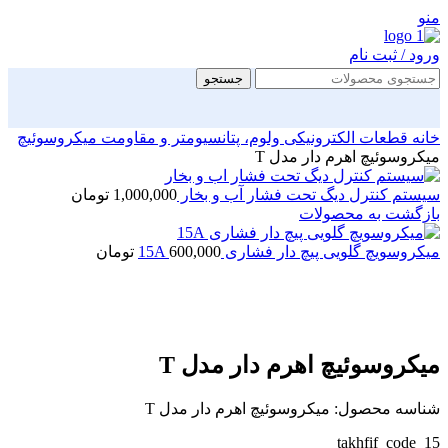
منو
ورود / ثبت نام
جستجو
خانه
قطعات الکترونیکی
ولوم، پتانسیومتر و مقاومت
میکروسوئیچ
میکروسوئیچ اهرم دار مدل T
سیستم کنترل دیگ تحت فشار آب و بخار
1,000,000
تومان
بازگشت به محصولات
میکروسویچ گلویی پیچ دار فشاری 15A
600,000
تومان
بزرگنمایی تصویر
میکروسوئیچ اهرم دار مدل T
شناسه محصول:
میکروسوئیچ اهرم دار مدل T
takhfif_code_15