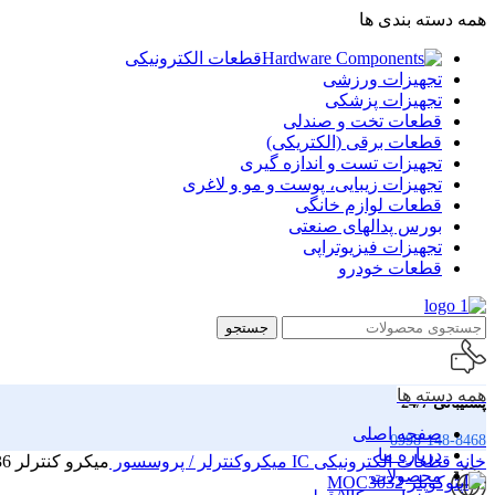
همه دسته بندی ها
قطعات الکترونیکی
تجهیزات ورزشی
تجهیزات پزشکی
قطعات تخت و صندلی
قطعات برقی (الکتریکی)
تجهیزات تست و اندازه گیری
تجهیزات زیبایی، پوست و مو و لاغری
قطعات لوازم خانگی
بورس پدالهای صنعتی
تجهیزات فیزیوتراپی
قطعات خودرو
جستجو
همه دسته ها
پشتیبانی 24/7
صفحه اصلی
0998-148-8468
درباره ما
خانه
قطعات الکترونیکی
IC
میکروکنترلر / پروسسور
میکرو کنترلر ATMLU136
محصولات