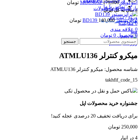
درخواست کالا/قطعه
اپتوکوپلر MOC3052
179,000
تومان
تماس با ما
بازگشت به محصولات
ارسال به کل ایران
ورود / ثبت نام
ترانزیستور BD139
140,000
تومان
تهران و شهرستان ها
0
مقایسه
0
علاقه مندی
منو
0
محصول
0
تومان
جستجو
بزرگنمایی تصویر
ورود / ثبت نام
میکرو کنترلر ATMLU136
شناسه محصول:
میکرو کنترلر ATMLU136
takhfif_code_15
جشنواره خرید محصولات اپل
برای دریافت تخفیف 20 درصدی عجله کنید!
250,000
تومان
4 در انبار