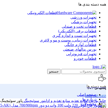
همه دسته بندی ها
قطعات الکترونیکی
تجهیزات ورزشی
تجهیزات پزشکی
قطعات تخت و صندلی
قطعات برقی (الکتریکی)
تجهیزات تست و اندازه گیری
تجهیزات زیبایی، پوست و مو و لاغری
قطعات لوازم خانگی
بورس پدالهای صنعتی
تجهیزات فیزیوتراپی
قطعات خودرو
جستجو
همه دسته ها
پشتیبانی 24/7
صفحه اصلی
0998-148-8468
درباره ما
خانه
بورس منابع تغذیه
منابع تغذیه و اداپتور سوئیچینگ
پاور سوئیچینگ ۳۶ ولت ۵ آمپر (LEXUZ
محصولات