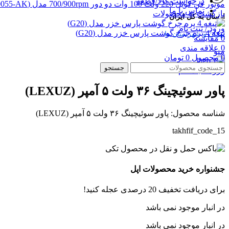
درخواست کالا/قطعه
موتور فن کویل 220 ولت 100 وات دو دور 700/900rpm مدل (F0055-AK)
تماس با ما
بازگشت به محصولات
ارسال به کل ایران
ورود / ثبت نام
تیغه 4 پره چرخ گوشت پارس خزر مدل (G20)
تهران و شهرستان ها
0
مقایسه
0
علاقه مندی
منو
0
محصول
0
تومان
جستجو
بزرگنمایی تصویر
ورود / ثبت نام
پاور سوئیچینگ ۳۶ ولت ۵ آمپر (LEXUZ)
شناسه محصول:
پاور سوئیچینگ ۳۶ ولت ۵ آمپر (LEXUZ)
takhfif_code_15
جشنواره خرید محصولات اپل
برای دریافت تخفیف 20 درصدی عجله کنید!
در انبار موجود نمی باشد
در انبار موجود نمی باشد