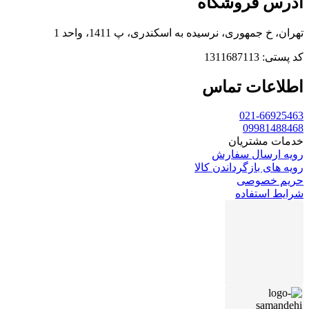
آدرس فروشگاه
تهران، خ جمهوری، نرسیده به اسکندری، پ 1411، واحد 1
کد پستی: 1311687113
اطلاعات تماس
021-66925463
09981488468
خدمات مشتریان
رویه ارسال سفارش
رویه های بازگرداندن کالا
حریم خصوصی
شرایط استفاده