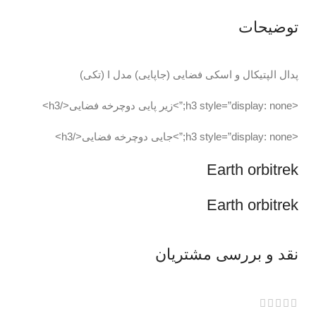
توضیحات
پدال الپتیکال و اسکی فضایی (جاپایی) مدل I (تکی)
<h3 style=”display: none;”>زیر پایی دوچرخه فضایی</h3>
<h3 style=”display: none;”>جایی دوچرخه فضایی</h3>
Earth orbitrek
Earth orbitrek
نقد و بررسی مشتریان