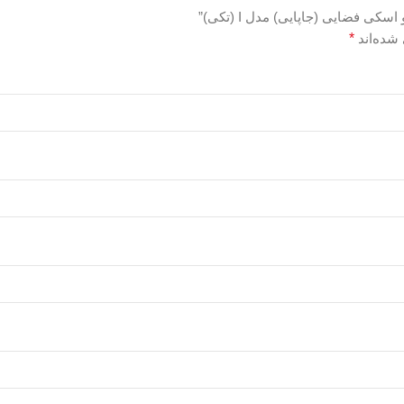
ی فضایی (جاپایی) مدل I (تکی)”
شده‌اند
*