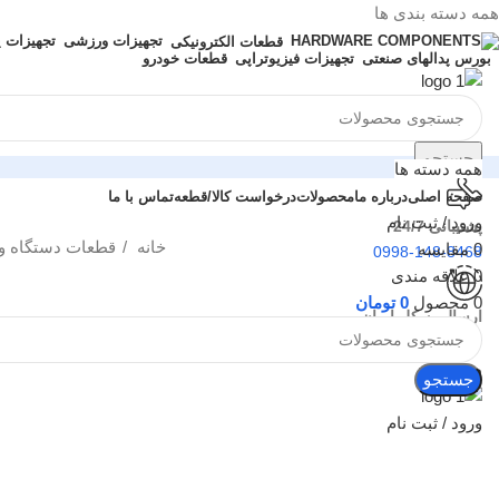
همه دسته بندی ها
تجهیزات ورزشی
تجهیزات 
قطعات الکترونیکی
بورس پدالهای صنعتی
تجهیزات فیزیوتراپی
قطعات خودرو
جستجو
همه دسته ها
صفحه اصلی
درباره ما
محصولات
درخواست کالا/قطعه
تماس با ما
ورود / ثبت نام
پشتیبانی 24/7
خانه
قطعات دستگاه و
0
مقایسه
0998-148-8468
0
علاقه مندی
0
محصول
0
تومان
ارسال به کل ایران
تهران و شهرستان ها
منو
جستجو
بزرگنمایی تصویر
ورود / ثبت نام