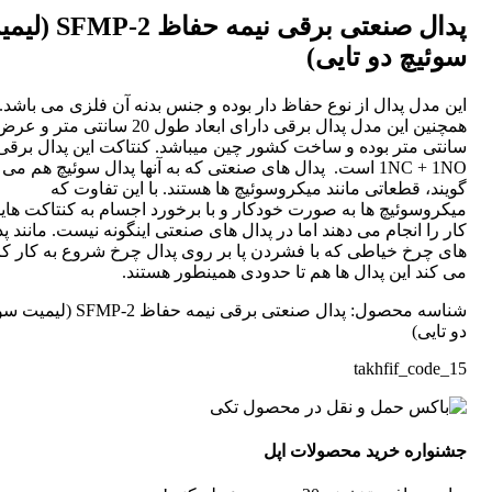
پدال صنعتی برقی نیمه حفاظ -2
سوئیچ دو تایی)
این مدل پدال از نوع حفاظ دار بوده و جنس بدنه آن فلزی می باشد.
سانتی متر بوده و ساخت کشور چین میباشد. کنتاکت این پدال برقی
1NC + 1NO است. پدال های صنعتی که به آنها پدال سوئیچ هم می
گویند، قطعاتی مانند میکروسوئیچ ها هستند. با این تفاوت که
میکروسوئیچ ها به صورت خودکار و با برخورد اجسام به کنتاکت ها
کار را انجام می دهند اما در پدال های صنعتی اینگونه نیست. مانند پ
های چرخ خیاطی که با فشردن پا بر روی پدال چرخ شروع به کار ک
می کند این پدال ها هم تا حدودی همینطور هستند.
شناسه محصول:
پدال صنعتی برقی نیمه حفاظ SFMP-2 (
دو تایی)
takhfif_code_15
جشنواره خرید محصولات اپل