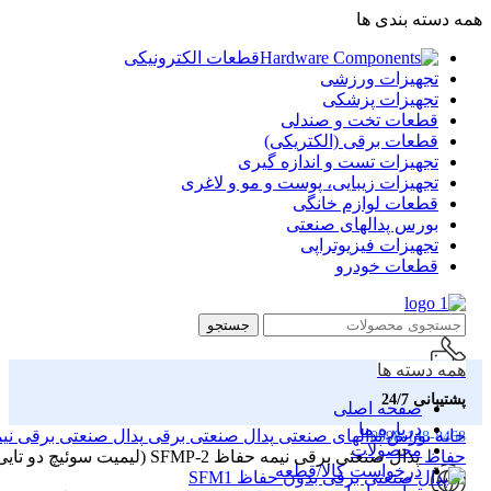
همه دسته بندی ها
قطعات الکترونیکی
تجهیزات ورزشی
تجهیزات پزشکی
قطعات تخت و صندلی
قطعات برقی (الکتریکی)
تجهیزات تست و اندازه گیری
تجهیزات زیبایی، پوست و مو و لاغری
قطعات لوازم خانگی
بورس پدالهای صنعتی
تجهیزات فیزیوتراپی
قطعات خودرو
جستجو
همه دسته ها
پشتیبانی 24/7
صفحه اصلی
درباره ما
خانه
بورس پدالهای صنعتی
پدال صنعتی برقی
پدال صنعتی برقی نی
0998-148-8468
محصولات
حفاظ
پدال صنعتی برقی نیمه حفاظ SFMP-2 (لیمیت سوئیچ دو تایی)
درخواست کالا/قطعه