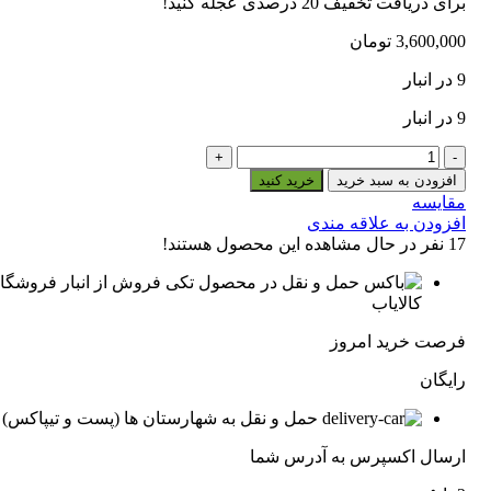
برای دریافت تخفیف 20 درصدی عجله کنید!
3,600,000
تومان
9 در انبار
9 در انبار
پدال
صنعتی
افزودن به سبد خرید
خرید کنید
برقی
مقایسه
نیمه
افزودن به علاقه مندی
حفاظ
17
نفر در حال مشاهده این محصول هستند!
SFMP-
2
فروش از انبار فروشگا
(لیمیت
کالایاب
سوئیچ
دو
فرصت خرید امروز
تایی)
رایگان
عدد
حمل و نقل به شهارستان ها (پست و تیپاکس)
ارسال اکسپرس به آدرس شما