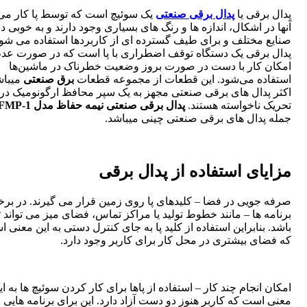
پدال برقی یا
پدال برقی صنعتی
یک سوئیچ است که توسط پا کار می 
آنها در اشکال، اندازه ها و رنگ های بسیاری وجود دارند و به خوبی د
صنایع مختلف و برای طیف گسترده ای از کاربردها استفاده می شون
پدال برقی یک دستگاه توقف اضطراری با پا است که در صورت عد
امکان کار با دست در صورت بروز وضعیت خطرناک در ماشین‌ها
استفاده می‌شود. این قطعات از مجموعه قطعات
برق صنعتی
میباش
اکثر پدال های برقی صنعتی مجهز به یک سپر محافظ ارگونومیک در ب
تحریک ناخواسته هستند.
پدال برقی صنعتی نیمه حفاظ مدل SFMP-1
جمله پدال های برقی صنعتی چینی میباشد.
مزایای استفاده از پدال برقی
صرفه جویی در فضا – کلیدهای پا روی زمین قرار می گیرند. در برخ
برنامه ها – مانند خطوط تولید یا مراکز تماس، فضای میز می تواند 
باشد. بنابراین استفاده از کلید پا به جای کنترل دستی به این معنی 
که فضای بیشتری در محل کار برای کاربر وجود دارد.
امکان انجام چند کار – استفاده از پاها برای کار کردن سوئیچ ها به ای
معنی است که کاربر هنوز دو دست آزاد دارد. این برای برنامه هایی م