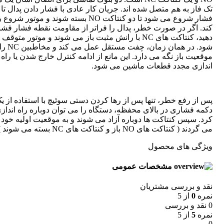
تک فاز به هم متصل شده اند. جریان کار عادی با فشار دادن پدال تا
فشار شروع می شود تا دو کنتاکت NO بسته شوند و موتور ش
کند. اگر در صورت خطر، پدال را فراتر از مقاومت نقطه فشار فشا
دهید، کنتاکت های NC با رانش مثبت باز می شوند و موتور متوق
شود. در همان زمان، چفت مس
موقعیت باز نگه می دارد. این مانع از ادامه کنترل خارج شدن یا راه
اندازی مجدد قطعات ماشین می شود.
پس از رفع خطر، تنها پس از رها کردن دستی سوئیچ با استفاده از ی
دکمه فشاری در بالای محفظه، دستگاه را می توان دوباره راه انداز
کرد. سپس کنتاکت ها دوباره آزاد می شوند و به موقعیت اولیه خود ب
می گردند ( کنتاکت های NO باز و کنتاکت های NC بسته می شوند ).
ویژگی های محصول
مشخصات عمومی
نقد و بررسی مشتریان
نمره
0
از 5
0 نقد و بررسی
نمره
5
از 5
0