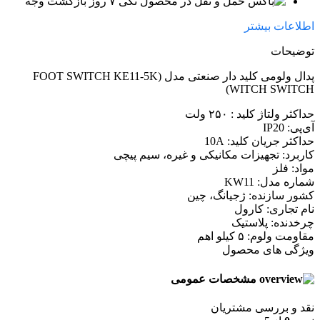
۷ روز بازگشت وجه
اطلاعات بیشتر
توضیحات
پدال ولومی کلید دار صنعتی مدل (FOOT SWITCH KE11-5K
WITCH SWITCH)
حداکثر ولتاژ کلید :
۲۵۰ ولت
آی‌پی: IP20
حداکثر جریان کلید:
10A
کاربرد:
تجهیزات مکانیکی و غیره، سیم پیچی
مواد: فلز
شماره مدل:
KW11
کشور سازنده:
ژجیانگ، چین
نام تجاری:
کارول
چرخدنده: پلاستیک
مقاومت ولوم: ۵ کیلو اهم
ویژگی های محصول
مشخصات عمومی
نقد و بررسی مشتریان